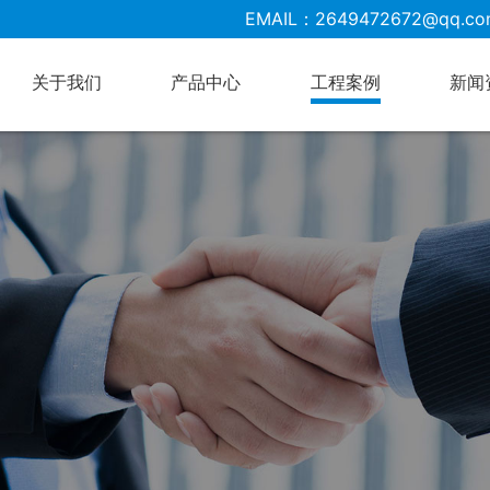
EMAIL：2649472672@qq.co
关于我们
产品中心
工程案例
新闻
不锈钢制品系列
餐桌椅系列
酒店用品、厨房杂件
冷藏冷冻设备
面点及小吃系列
清洗消毒系列
食品加工机械
西餐炉具系列
油烟净化、灭火系统