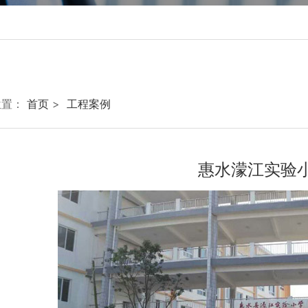
蒸饭柜
----------------------------------------------------------------
----------------------------------------------------------------
位置：
首页
>
工程案例
惠水濛江实验